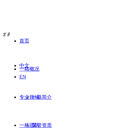
ꂃ
ꁹ
首页
中文
一格概况
EN
专业领域
一格简介
一格团队
荣誉资质