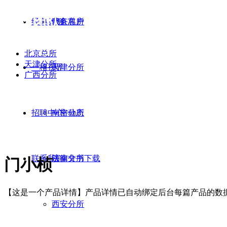
一格团队
经典案例
服务客户
北京总所
北京总所
天津分所
一格视界
天津分所
广西分所
招聘中心
南宁分所
一格动态
联系我们
济南分所
法律文书下载
门小桢
【这是一个产品详情】产品详情已自动绑定后台每篇产品的数
西安分所